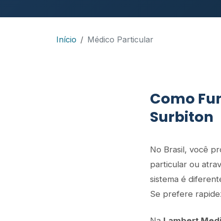
Início
Médico Particular
Como Fun
Surbiton
No Brasil, você 
particular ou atr
sistema é diferen
Se prefere rapidez
Na
Lambert Medi