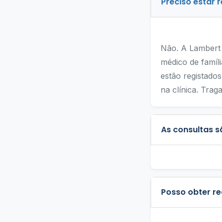
Preciso estar 
Não. A Lambert 
médico de famíl
estão registado
na clínica. Tra
As consultas s
Posso obter r