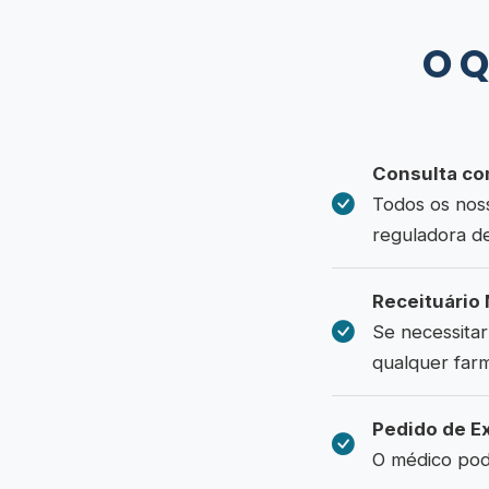
O Q
Consulta co
Todos os noss
reguladora d
Receituário
Se necessitar
qualquer farm
Pedido de E
O médico pod