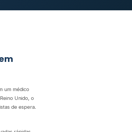
 em
om um médico
 Reino Unido, o
istas de espera.
vadas rápidas,